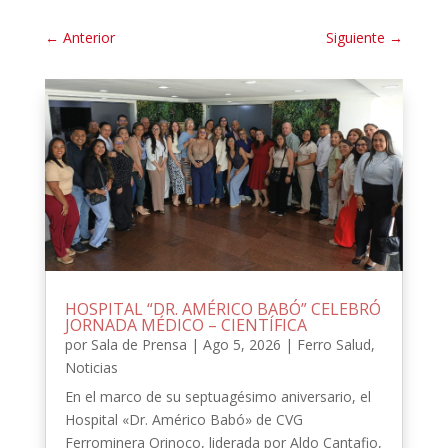
←
Anterior
Siguiente
→
HOSPITAL “DR. AMÉRICO BABÓ” CELEBRÓ
JORNADA MÉDICO – CIENTÍFICA
por
Sala de Prensa
|
Ago 5, 2026
|
Ferro Salud
,
Noticias
En el marco de su septuagésimo aniversario, el
Hospital «Dr. Américo Babó» de CVG
Ferrominera Orinoco, liderada por Aldo Cantafio,