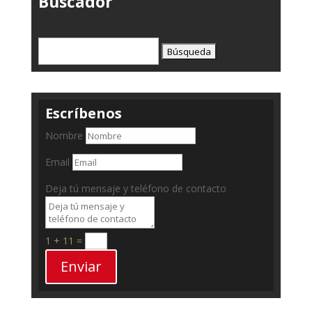
Buscador
Buscar:
Escríbenos
Nombre
Email
Deja tú mensaje y teléfono de contacto
1 + 11
=
Enviar