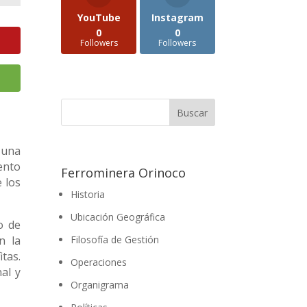
YouTube
Instagram
0
0
Followers
Followers
o una
ento
Ferrominera Orinoco
 los
Historia
Ubicación Geográfica
o de
Filosofía de Gestión
n la
itas.
Operaciones
al y
Organigrama