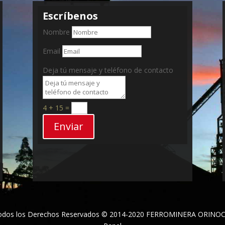
Escríbenos
Nombre
Email
Deja tú mensaje y teléfono de contacto
4 + 15
=
Enviar
odos los Derechos Reservados © 2014-2020 FERROMINERA ORINOC