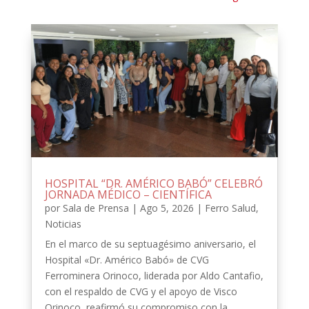
HOSPITAL “DR. AMÉRICO BABÓ” CELEBRÓ
JORNADA MÉDICO – CIENTÍFICA
por
Sala de Prensa
|
Ago 5, 2026
|
Ferro Salud
,
Noticias
En el marco de su septuagésimo aniversario, el
Hospital «Dr. Américo Babó» de CVG
Ferrominera Orinoco, liderada por Aldo Cantafio,
con el respaldo de CVG y el apoyo de Visco
Orinoco, reafirmó su compromiso con la