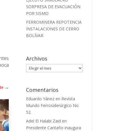
SORPRESA DE EVACUACIÓN
POR SISMO
FERROMINERA REPOTENCIA
INSTALACIONES DE CERRO
BOLÍVAR
Archivos
ntes
poca
Archivos
te
→
Comentarios
Eduardo Yánez
en
Revista
Mundo Ferrosiderúrgico No
52
Adel El Halabi Zaid
en
Presidente Cantafio inaugura