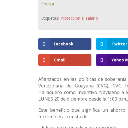
Prensa
Etiquetas:
Protección al salario
Facebook
Twitter
Gmail
Yahoo M
Afianzados en las políticas de soberanía
Venezolana de Guayana (CVG), CVG Fe
Hallaquero como Incentivo Navideño a los
LUNES 20 de diciembre desde la 1: 00 p.m.,
Este beneficio que significa un ahorro 
ferrominera, consta de:
– 5 kilos de harina de maíz precocida.