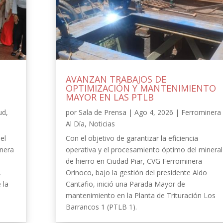
AVANZAN TRABAJOS DE
OPTIMIZACIÓN Y MANTENIMIENTO
MAYOR EN LAS PTLB
ud
,
por
Sala de Prensa
|
Ago 4, 2026
|
Ferrominera
Al Día
,
Noticias
el
Con el objetivo de garantizar la eficiencia
inera
operativa y el procesamiento óptimo del mineral
de hierro en Ciudad Piar, CVG Ferrominera
,
Orinoco, bajo la gestión del presidente Aldo
 la
Cantafio, inició una Parada Mayor de
-
mantenimiento en la Planta de Trituración Los
Barrancos 1 (PTLB 1).