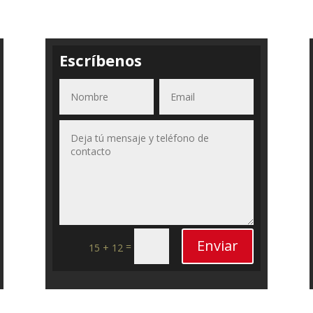
Escríbenos
Enviar
=
15 + 12