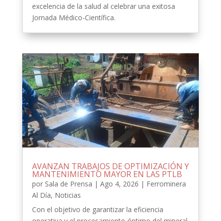
excelencia de la salud al celebrar una exitosa
Jornada Médico-Científica.
AVANZAN TRABAJOS DE OPTIMIZACIÓN Y
MANTENIMIENTO MAYOR EN LAS PTLB
por
Sala de Prensa
|
Ago 4, 2026
|
Ferrominera
Al Día
,
Noticias
Con el objetivo de garantizar la eficiencia
operativa y el procesamiento óptimo del mineral