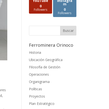
YouTube
Instagra
m
0
0
Followers
Followers
Ferrominera Orinoco
Historia
Ubicación Geográfica
Filosofía de Gestión
Operaciones
Organigrama
Políticas
ores
d,
Proyectos
Plan Estratégico