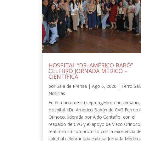
HOSPITAL “DR. AMÉRICO BABÓ”
CELEBRÓ JORNADA MÉDICO –
CIENTÍFICA
por
Sala de Prensa
|
Ago 5, 2026
|
Ferro Sal
Noticias
En el marco de su septuagésimo aniversario, 
Hospital «Dr. Américo Babó» de CVG Ferrom
Orinoco, liderada por Aldo Cantafio, con el
respaldo de CVG y el apoyo de Visco Orinoco
reafirmó su compromiso con la excelencia de
salud al celebrar una exitosa Jornada Médico