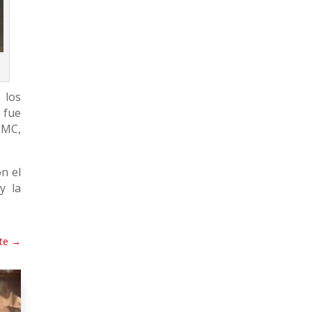
 los
 fue
TMC,
on el
y la
te
→