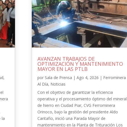
AVANZAN TRABAJOS DE
OPTIMIZACIÓN Y MANTENIMIENTO
MAYOR EN LAS PTLB
ud
,
por
Sala de Prensa
|
Ago 4, 2026
|
Ferrominera
Al Día
,
Noticias
el
Con el objetivo de garantizar la eficiencia
inera
operativa y el procesamiento óptimo del mineral
de hierro en Ciudad Piar, CVG Ferrominera
,
Orinoco, bajo la gestión del presidente Aldo
 la
Cantafio, inició una Parada Mayor de
-
mantenimiento en la Planta de Trituración Los