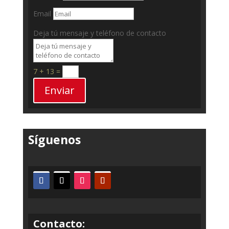
Email
Deja tú mensaje y teléfono de contacto
7 + 13
=
Enviar
Síguenos
Contacto: