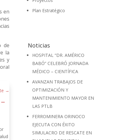
Proyectos
Plan Estratégico
s en
ones
cias
Noticias
o de
e la
HOSPITAL “DR. AMÉRICO
es y
BABÓ” CELEBRÓ JORNADA
boral
MÉDICO – CIENTÍFICA
AVANZAN TRABAJOS DE
OPTIMIZACIÓN Y
te
→
MANTENIMIENTO MAYOR EN
 –
LAS PTLB
FERROMINERA ORINOCO
EJECUTA CON ÉXITO
or
SIMULACRO DE RESCATE EN
alud