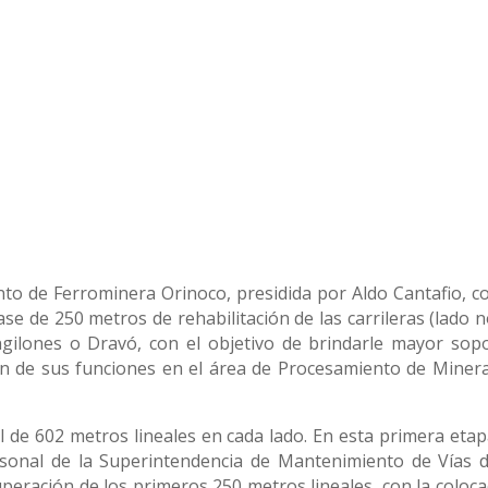
to de Ferrominera Orinoco, presidida por Aldo Cantafio, co
ase de 250 metros de rehabilitación de las carrileras (lado 
gilones o Dravó, con el objetivo de brindarle mayor sopo
ción de sus funciones en el área de Procesamiento de Minera
 de 602 metros lineales en cada lado. En esta primera etapa
rsonal de la Superintendencia de Mantenimiento de Vías d
uperación de los primeros 250 metros lineales, con la coloca