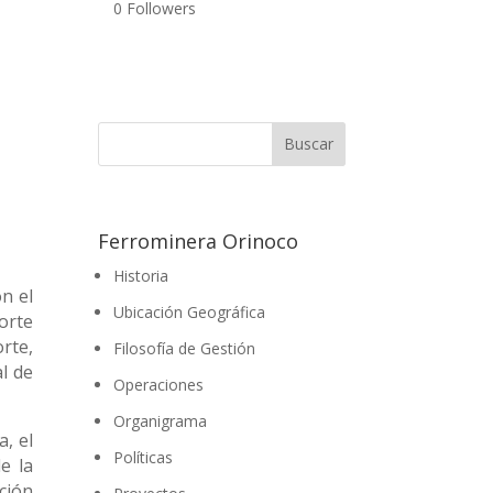
0
Followers
Ferrominera Orinoco
Historia
n el
Ubicación Geográfica
norte
rte,
Filosofía de Gestión
l de
Operaciones
Organigrama
, el
Políticas
e la
ción