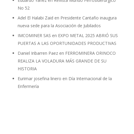
Eduardo Yánez
en
Revista Mundo Ferrosiderúrgico
No 52
Adel El Halabi Zaid
en
Presidente Cantafio inaugura
nueva sede para la Asociación de Jubilados
IMCOMINER SAS
en
EXPO METAL 2025 ABRIÓ SUS
PUERTAS A LAS OPORTUNIDADES PRODUCTIVAS
Daniel Iribarren Paez
en
FERROMINERA ORINOCO
REALIZA LA VOLADURA MÁS GRANDE DE SU
HISTORIA
Eurimar josefina linero
en
Día Internacional de la
Enfermería