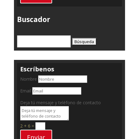
Buscador
Buscar:
Escríbenos
Nombre
Email
Deja tú mensaje y teléfono de contacto
2 + 6
=
Enviar