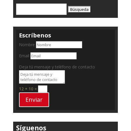
Buscar:
Escríbenos
Nombre
Email
Deja tú mensaje y teléfono de contacto
12 + 10
=
Enviar
Síguenos