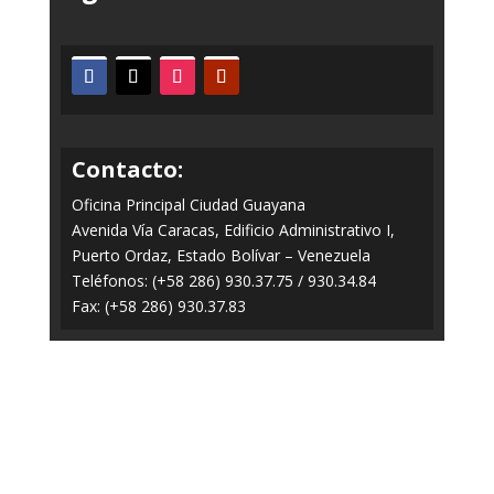
Contacto:
Oficina Principal Ciudad Guayana
Avenida Vía Caracas, Edificio Administrativo I,
Puerto Ordaz, Estado Bolívar – Venezuela
Teléfonos: (+58 286) 930.37.75 / 930.34.84
Fax: (+58 286) 930.37.83
Todos los Derechos Reservados © 2014-2020
FERROMINERA ORINOCO.
Panel