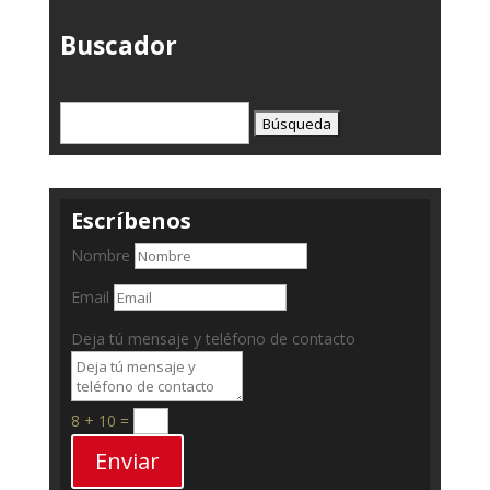
Buscador
Buscar:
Escríbenos
Nombre
Email
Deja tú mensaje y teléfono de contacto
8 + 10
=
Enviar