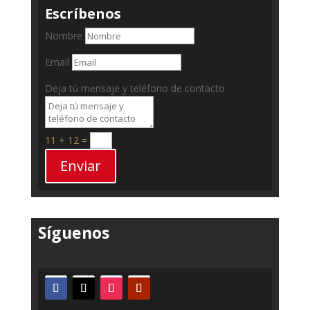
Escríbenos
Nombre
Email
Deja tú mensaje y teléfono de contacto
11 + 12
=
Enviar
Síguenos