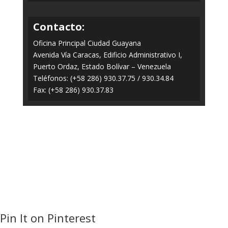
Contacto:
Oficina Principal Ciudad Guayana
Avenida Vía Caracas, Edificio Administrativo I,
Puerto Ordaz, Estado Bolívar – Venezuela
Teléfonos: (+58 286) 930.37.75 / 930.34.84
Fax: (+58 286) 930.37.83
Todos los Derechos Reservados © 2014-2020
FERROMINERA ORINOCO.
Panel
Pin It on Pinterest