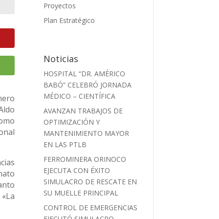
Proyectos
Plan Estratégico
Noticias
HOSPITAL “DR. AMÉRICO
BABÓ” CELEBRÓ JORNADA
MÉDICO – CIENTÍFICA
nero
Aldo
AVANZAN TRABAJOS DE
como
OPTIMIZACIÓN Y
onal
MANTENIMIENTO MAYOR
EN LAS PTLB
FERROMINERA ORINOCO
cias
EJECUTA CON ÉXITO
nato
SIMULACRO DE RESCATE EN
anto
SU MUELLE PRINCIPAL
 «La
CONTROL DE EMERGENCIAS
EJECUTÓ SIMULACRO