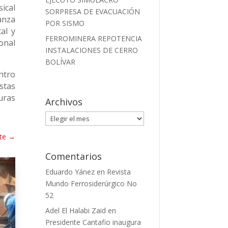
ical
SORPRESA DE EVACUACIÓN
anza
POR SISMO
al y
FERROMINERA REPOTENCIA
onal
INSTALACIONES DE CERRO
BOLÍVAR
entro
stas
uras
Archivos
Archivos
te
→
Comentarios
Eduardo Yánez
en
Revista
Mundo Ferrosiderúrgico No
52
Adel El Halabi Zaid
en
Presidente Cantafio inaugura