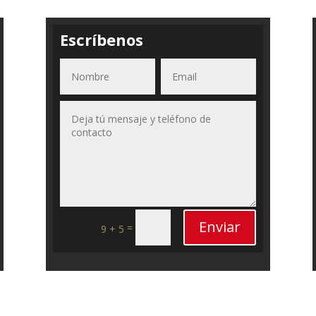
Escríbenos
Enviar
=
9 + 5