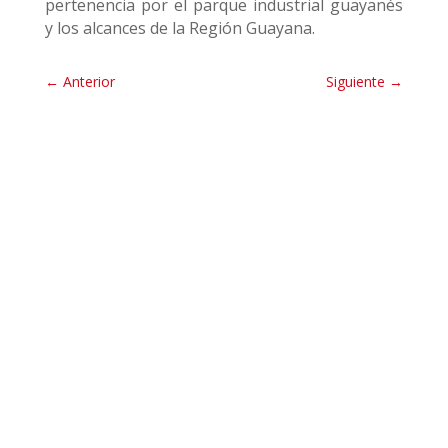
pertenencia por el parque industrial guayanés
y los alcances de la Región Guayana.
←
Anterior
Siguiente
→
Sala de Prensa
En el marco de su septuagésimo aniversario, el
Hospital «Dr. Américo Babó» de CVG
Ferrominera Orinoco, liderada por Aldo Cantafio,
con el respaldo de CVG y el apoyo de Visco
Orinoco, reafirmó su compromiso con la
excelencia de la salud al celebrar una exitosa
Jornada Médico-Científica.