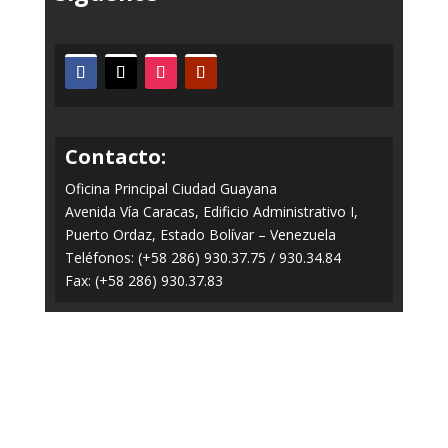
Contacto:
Oficina Principal Ciudad Guayana
Avenida Vía Caracas, Edificio Administrativo I,
Puerto Ordaz, Estado Bolívar – Venezuela
Teléfonos: (+58 286) 930.37.75 / 930.34.84
Fax: (+58 286) 930.37.83
Todos los Derechos Reservados © 2014-2020
FERROMINERA ORINOCO.
Panel