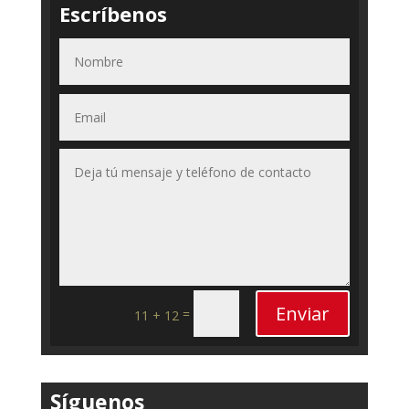
Escríbenos
Enviar
=
11 + 12
Síguenos