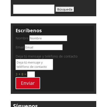
Buscar:
Escríbenos
Nombre
Email
Deja tú mensaje y teléfono de contacto
3 + 8
=
Enviar
Síguenos