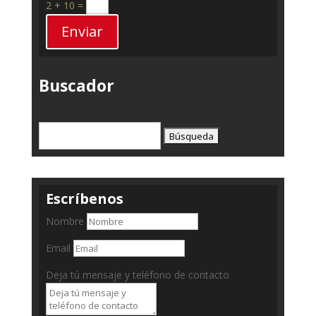
2 + 10
=
Enviar
Buscador
Buscar:
Escríbenos
Nombre
Email
Deja tú mensaje y teléfono de contacto