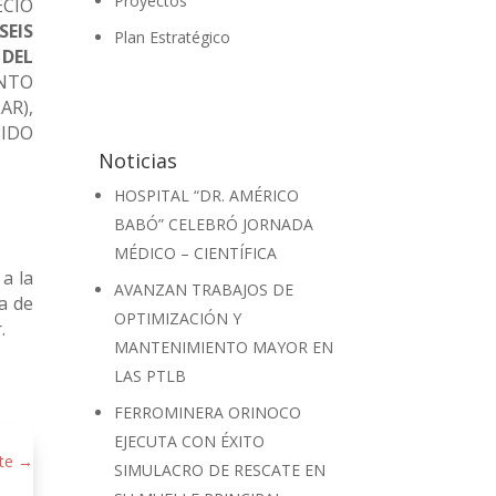
Proyectos
ECIO
SEIS
Plan Estratégico
 DEL
ENTO
AR),
CIDO
Noticias
HOSPITAL “DR. AMÉRICO
BABÓ” CELEBRÓ JORNADA
MÉDICO – CIENTÍFICA
 a la
AVANZAN TRABAJOS DE
ia de
OPTIMIZACIÓN Y
.
MANTENIMIENTO MAYOR EN
LAS PTLB
FERROMINERA ORINOCO
EJECUTA CON ÉXITO
te
→
SIMULACRO DE RESCATE EN