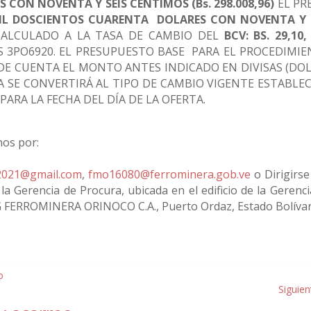
CON NOVENTA Y SEIS CÉNTIMOS (Bs. 298.008,96)
EL PR
IL DOSCIENTOS CUARENTA DOLARES CON NOVENTA Y 
CALCULADO A LA TASA DE CAMBIO DEL
BCV: BS. 29,10,
 3PO6920. EL PRESUPUESTO BASE PARA EL PROCEDIMI
 CUENTA EL MONTO ANTES INDICADO EN DIVISAS (DOL
TA SE CONVERTIRÁ AL TIPO DE CAMBIO VIGENTE ESTABLE
ARA LA FECHA DEL DÍA DE LA OFERTA.
nos por:
2021@gmail.com
,
fmo16080@ferrominera.gob.ve
o Dirigirse
 la Gerencia de Procura, ubicada en el edificio de la Gerenc
VG FERROMINERA ORINOCO C.A., Puerto Ordaz, Estado Bolívar
Siguien