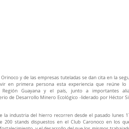
Orinoco y de las empresas tuteladas se dan cita en la seg
ivir en primera persona esta experiencia que reúne lo
a Región Guayana y el país, junto a importantes ali
erio de Desarrollo Minero Ecológico -liderado por Héctor Sil
 la industria del hierro recorren desde el pasado lunes 1
de 200 stands dispuestos en el Club Caronoco en los qu
 fortalecimiento, y el desarrollo del que los mismos trabaja