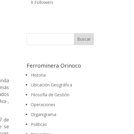
0
Followers
Ferrominera Orinoco
Historia
unda
Ubicación Geográfica
 más
ados
Filosofía de Gestión
va-,
Operaciones
Organigrama
7 de
Políticas
e se
dores