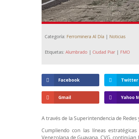
Categoría:
Ferrominera Al Día
|
Noticias
Etiquetas:
Alumbrado
|
Ciudad Piar
|
FMO
Facebook
Twitter
Gmail
Yahoo M
A través de la Superintendencia de Redes 
Cumpliendo con las líneas estratégicas
Venezolana de Guayana, CVG, continúan lo