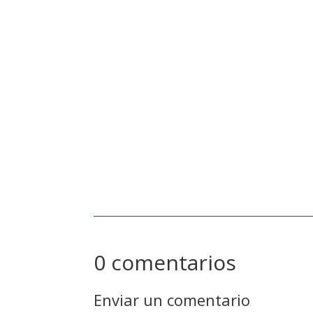
Sala de Prensa
Con el objetivo de garantizar la eficiencia o
CVG Ferrominera Orinoco, bajo la gestión de
en la Planta de Trituración Los Barrancos 1 (
0 comentarios
Enviar un comentario