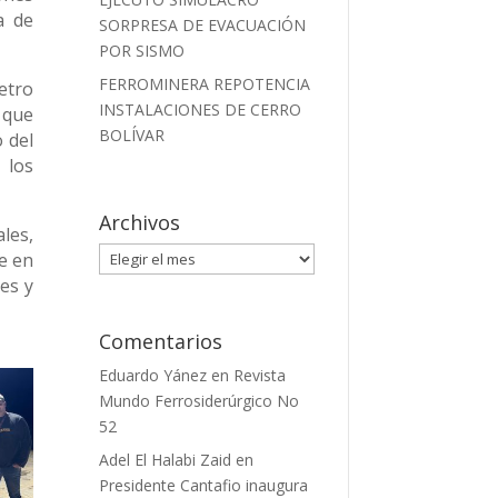
a de
SORPRESA DE EVACUACIÓN
POR SISMO
FERROMINERA REPOTENCIA
metro
INSTALACIONES DE CERRO
 que
BOLÍVAR
 del
 los
Archivos
les,
Archivos
e en
res y
Comentarios
Eduardo Yánez
en
Revista
Mundo Ferrosiderúrgico No
52
Adel El Halabi Zaid
en
Presidente Cantafio inaugura