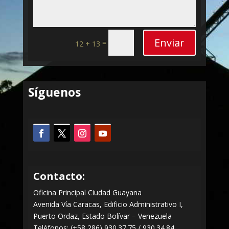
Enviar
=
12 + 13
Síguenos
Contacto:
Oficina Principal Ciudad Guayana
Avenida Vía Caracas, Edificio Administrativo I,
Puerto Ordaz, Estado Bolívar – Venezuela
Teléfonos: (+58 286) 930.37.75 / 930.34.84