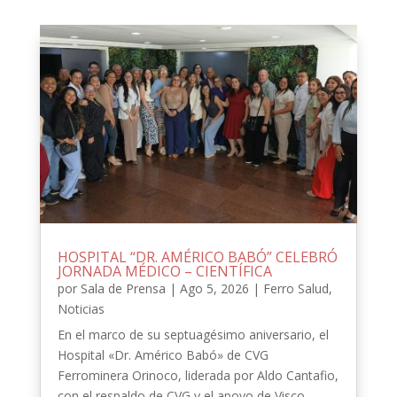
HOSPITAL “DR. AMÉRICO BABÓ” CELEBRÓ
JORNADA MÉDICO – CIENTÍFICA
por
Sala de Prensa
|
Ago 5, 2026
|
Ferro Salud
,
Noticias
En el marco de su septuagésimo aniversario, el
Hospital «Dr. Américo Babó» de CVG
Ferrominera Orinoco, liderada por Aldo Cantafio,
con el respaldo de CVG y el apoyo de Visco