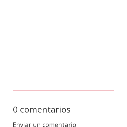
Sala de Prensa
CVG FERROMINERA ORINOCO, C.A., le invita a
presentar su oferta para la contratación del
proceso por CONCURSO ABIERTO PARA LA
“ADQUISICIÓN DE MATERIALES DE
REFRIGERACIÓN PARA LAS DIFERENTES
GERENCIAS DE CVG FERROMINERA ORINOCO
C.A”
0 comentarios
Enviar un comentario