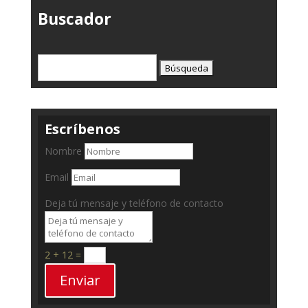
Buscador
Buscar:
Escríbenos
Nombre
Email
Deja tú mensaje y teléfono de contacto
2 + 12
=
Enviar