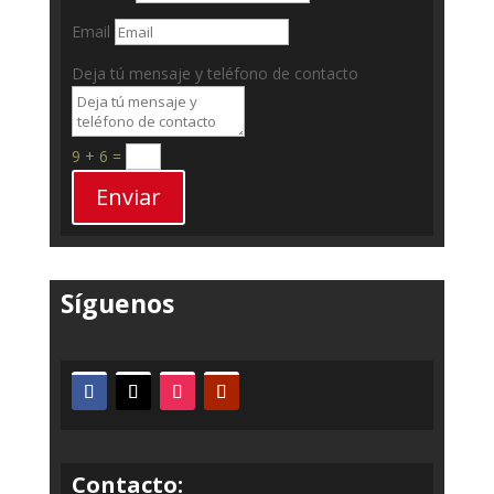
Email
Deja tú mensaje y teléfono de contacto
9 + 6
=
Enviar
Síguenos
Contacto: