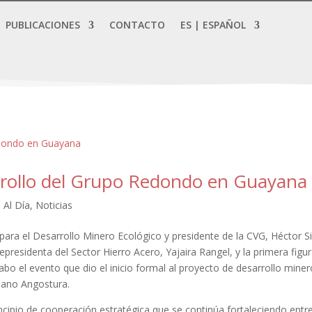
PUBLICACIONES
CONTACTO
ES | ESPAÑOL
arrollo del Grupo Redondo en Guayana
 Al Día
,
Noticias
 para el Desarrollo Minero Ecológico y presidente de la CVG, Héctor Si
cepresidenta del Sector Hierro Acero, Yajaira Rangel, y la primera figu
abo el evento que dio el inicio formal al proyecto de desarrollo miner
iano Angostura.
ncipio de cooperación estratégica que se continúa fortaleciendo entr