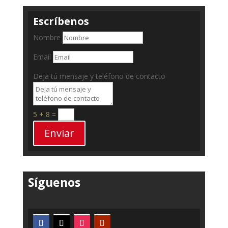
Escríbenos
Nombre
Email
Deja tú mensaje y teléfono de contacto
5 + 8
=
Enviar
Síguenos