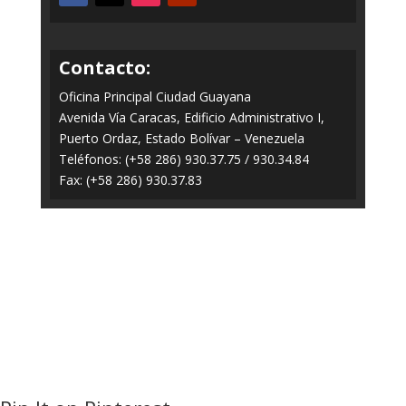
Contacto:
Oficina Principal Ciudad Guayana
Avenida Vía Caracas, Edificio Administrativo I,
Puerto Ordaz, Estado Bolívar – Venezuela
Teléfonos: (+58 286) 930.37.75 / 930.34.84
Fax: (+58 286) 930.37.83
Todos los Derechos Reservados © 2014-2020
FERROMINERA ORINOCO.
Panel