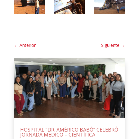
←
Anterior
Siguiente
→
HOSPITAL “DR. AMÉRICO BABÓ” CELEBRÓ
JORNADA MÉDICO – CIENTÍFICA