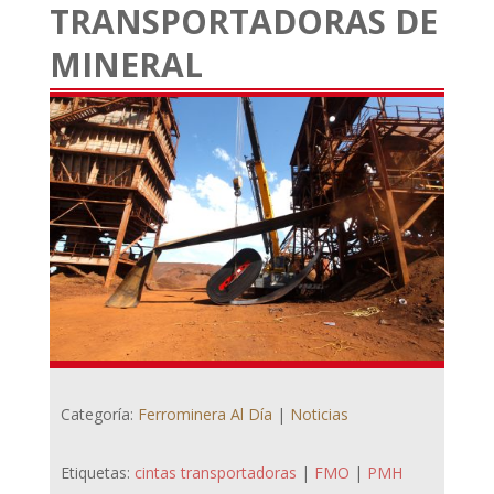
TRANSPORTADORAS DE
MINERAL
Categoría:
Ferrominera Al Día
|
Noticias
Etiquetas:
cintas transportadoras
|
FMO
|
PMH