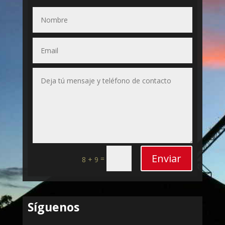
Enviar
=
8 + 9
Síguenos