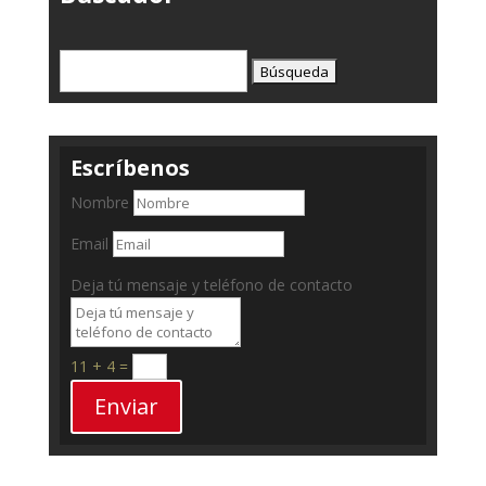
Buscar:
Escríbenos
Nombre
Email
Deja tú mensaje y teléfono de contacto
11 + 4
=
Enviar