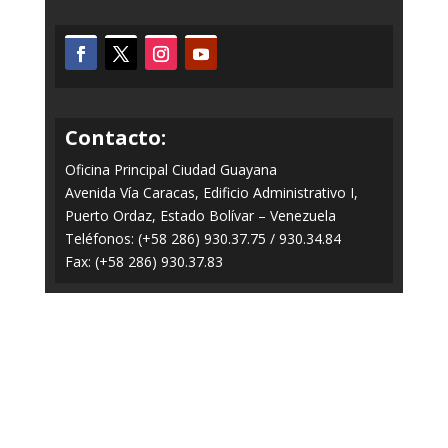
Contacto:
Oficina Principal Ciudad Guayana
Avenida Vía Caracas, Edificio Administrativo I,
Puerto Ordaz, Estado Bolívar – Venezuela
Teléfonos: (+58 286) 930.37.75 / 930.34.84
Fax: (+58 286) 930.37.83
Todos los Derechos Reservados © 2014-2020
FERROMINERA ORINOCO.
Panel