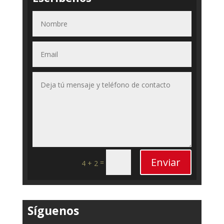
Enviar
=
4 + 2
Síguenos