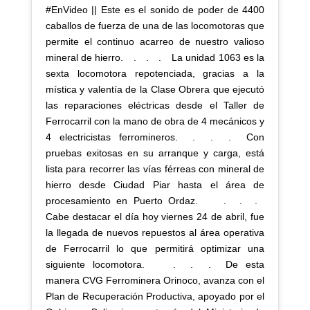
#EnVideo || Este es el sonido de poder de 4400
caballos de fuerza de una de las locomotoras que
permite el continuo acarreo de nuestro valioso
mineral de hierro.⠀ .⠀ .⠀ .⠀ La unidad 1063 es la
sexta locomotora repotenciada, gracias a la
mística y valentía de la Clase Obrera que ejecutó
las reparaciones eléctricas desde el Taller de
Ferrocarril con la mano de obra de 4 mecánicos y
4 electricistas ferromineros.⠀ .⠀ .⠀ .⠀ Con
pruebas exitosas en su arranque y carga, está
lista para recorrer las vías férreas con mineral de
hierro desde Ciudad Piar hasta el área de
procesamiento en Puerto Ordaz. ⠀⠀ .⠀ .⠀ .⠀
Cabe destacar el día hoy viernes 24 de abril, fue
la llegada de nuevos repuestos al área operativa
de Ferrocarril lo que permitirá optimizar una
siguiente locomotora.⠀⠀⠀ .⠀ .⠀ .⠀ De esta
manera CVG Ferrominera Orinoco, avanza con el
Plan de Recuperación Productiva, apoyado por el