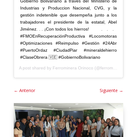
Gobierno Bolivariano a través del Ministerio de
Industrias y Produccion Nacional, CVG, y la
gestión indetenible que desempeña junto a los
trabajadores el presidente de la estatal, Abel
Jiménez. . . ¡Con todos los hierros!⠀ ⠀⠀ .⠀ .⠀ .⠀
#FMOEnRecuperaciónProductiva #Locomotoras
#Optimizaciones #Reimpulso #Gestión #24Abr
#PuertoOrdaz #CiudadPiar #mineraldehierro
#ClaseObrera 🇻🇪 #GobiernoBolivariano
A post shared by
Ferrominera Orinoco
(@ferrominera_cvg) on
←
Anterior
Siguiente
→