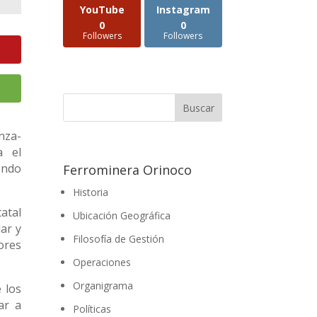
YouTube
Instagram
0
0
Followers
Followers
nza-
a el
endo
Ferrominera Orinoco
Historia
atal
Ubicación Geográfica
ar y
Filosofía de Gestión
ores
Operaciones
Organigrama
 los
ar a
Políticas