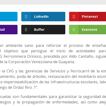
LinkedIn
Pinterest
ail
Buffer
Evernote
y un ambiente sano para reforzar el proceso de enseña
l objetivo que persigue el inicio de actividades par
G Ferrominera Orinoco, presidida por Aldo Cantafio, sigui
a de la Corporación Venezolana de Guayana.
la CVG y las gerencias de Servicios y Ferrocarril de la est
amiento, poda de árboles, restauración del mobiliario escol
e impermeabilización de las infraestructuras escolares, lab
ego de Ordaz Nro. 1”.
scuelas son fundamentales para garantizar la seguridad de
 riesgos y la propagación de enfermedades, así como alej