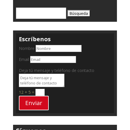
Buscar:
Escríbenos
Nombre
Email
Deja tú mensaje y teléfono de contacto
12 + 5
=
Enviar