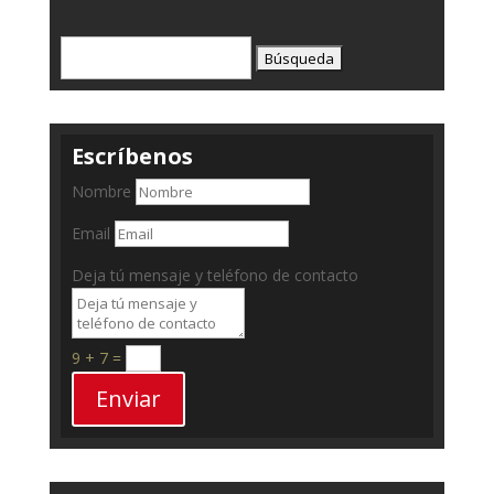
Buscar:
Escríbenos
Nombre
Email
Deja tú mensaje y teléfono de contacto
9 + 7
=
Enviar