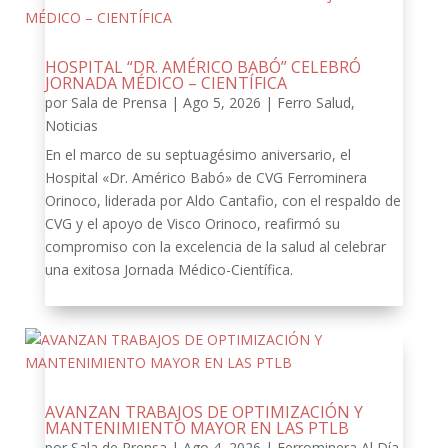
HOSPITAL “DR. AMÉRICO BABÓ” CELEBRÓ
JORNADA MÉDICO – CIENTÍFICA
por
Sala de Prensa
|
Ago 5, 2026
|
Ferro Salud
,
Noticias
En el marco de su septuagésimo aniversario, el
Hospital «Dr. Américo Babó» de CVG Ferrominera
Orinoco, liderada por Aldo Cantafio, con el respaldo de
CVG y el apoyo de Visco Orinoco, reafirmó su
compromiso con la excelencia de la salud al celebrar
una exitosa Jornada Médico-Científica.
AVANZAN TRABAJOS DE OPTIMIZACIÓN Y
MANTENIMIENTO MAYOR EN LAS PTLB
por
Sala de Prensa
|
Ago 4, 2026
|
Ferrominera Al Día
,