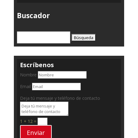
Buscador
Buscar:
Escríbenos
Nombre
Email
Deja tú mensaje y teléfono de contacto
1 + 12
=
Enviar