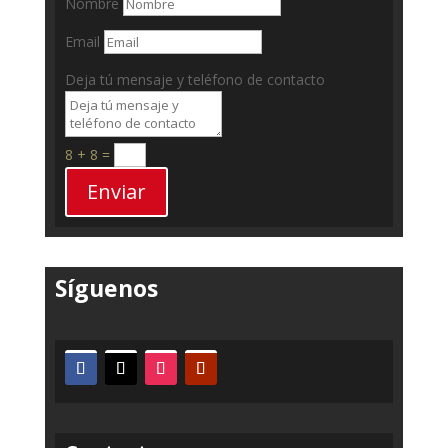
Nombre
Email
Deja tú mensaje y teléfono de contacto
8 + 8
=
Enviar
Síguenos