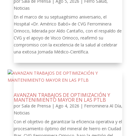
por
Sala de Prensa
|
Ago 5, 2026
|
Ferro Salud
,
Noticias
En el marco de su septuagésimo aniversario, el
Hospital «Dr. Américo Babó» de CVG Ferrominera
Orinoco, liderada por Aldo Cantafio, con el respaldo de
CVG y el apoyo de Visco Orinoco, reafirmó su
compromiso con la excelencia de la salud al celebrar
una exitosa Jornada Médico-Científica.
AVANZAN TRABAJOS DE OPTIMIZACIÓN Y
MANTENIMIENTO MAYOR EN LAS PTLB
por
Sala de Prensa
|
Ago 4, 2026
|
Ferrominera Al Día
,
Noticias
Con el objetivo de garantizar la eficiencia operativa y el
procesamiento óptimo del mineral de hierro en Ciudad
Piar, CVG Ferrominera Orinoco, bajo la gestión del