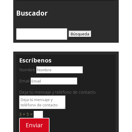
Buscador
Buscar:
Escríbenos
Nombre
Email
Deja tú mensaje y teléfono de contacto
3 + 5
=
Enviar