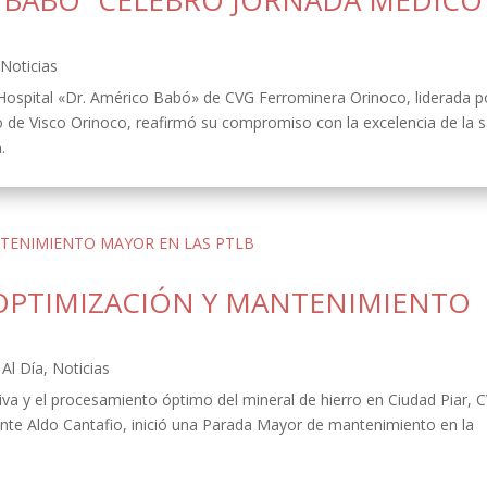
O BABÓ” CELEBRÓ JORNADA MÉDICO
,
Noticias
 Hospital «Dr. Américo Babó» de CVG Ferrominera Orinoco, liderada p
o de Visco Orinoco, reafirmó su compromiso con la excelencia de la s
.
OPTIMIZACIÓN Y MANTENIMIENTO
Al Día
,
Noticias
ativa y el procesamiento óptimo del mineral de hierro en Ciudad Piar, 
ente Aldo Cantafio, inició una Parada Mayor de mantenimiento en la