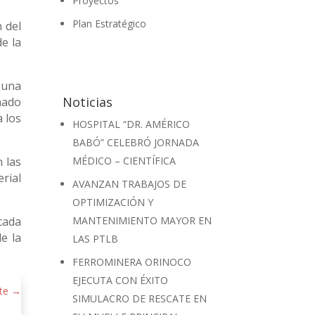
Proyectos
Plan Estratégico
 del
de la
 una
Noticias
unado
a los
HOSPITAL “DR. AMÉRICO
BABÓ” CELEBRÓ JORNADA
 las
MÉDICO – CIENTÍFICA
rial
AVANZAN TRABAJOS DE
OPTIMIZACIÓN Y
cada
MANTENIMIENTO MAYOR EN
e la
LAS PTLB
FERROMINERA ORINOCO
EJECUTA CON ÉXITO
te
→
SIMULACRO DE RESCATE EN