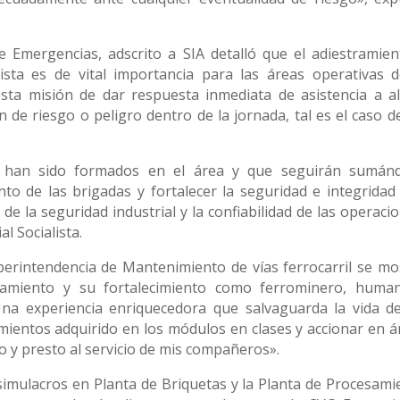
e Emergencias, adscrito a SIA detalló que el adiestramien
ista es de vital importancia para las áreas operativas d
esta misión de dar respuesta inmediata de asistencia a a
de riesgo o peligro dentro de la jornada, tal es el caso de
s han sido formados en el área y que seguirán sumán
nto de las brigadas y fortalecer la seguridad e integridad 
de la seguridad industrial y la confiabilidad de las operaci
l Socialista.
uperintendencia de Mantenimiento de vías ferrocarril se mo
tramiento y su fortalecimiento como ferrominero, human
na experiencia enriquecedora que salvaguarda la vida d
imientos adquirido en los módulos en clases y accionar en á
 y presto al servicio de mis compañeros».
imulacros en Planta de Briquetas y la Planta de Procesami