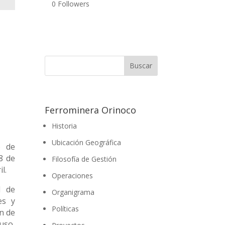
0
Followers
Ferrominera Orinoco
Historia
Ubicación Geográfica
o de
8 de
Filosofía de Gestión
l.
Operaciones
l de
Organigrama
es y
Políticas
in de
uso,