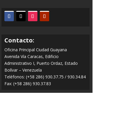
Contacto:
Oficina Principal Ciudad Guayana
Avenida Vía Caracas, Edificio
Administrativo I, Puerto Ordaz, Estado
Bolívar – Venezuela
Teléfonos: (+58 286) 930.37.75 / 930.34.84
Fax: (+58 286) 930.37.83
O.