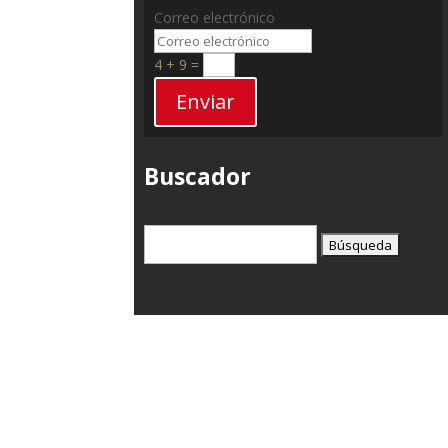
Correo electrónico
4 + 9
=
Enviar
Buscador
Buscar:
T