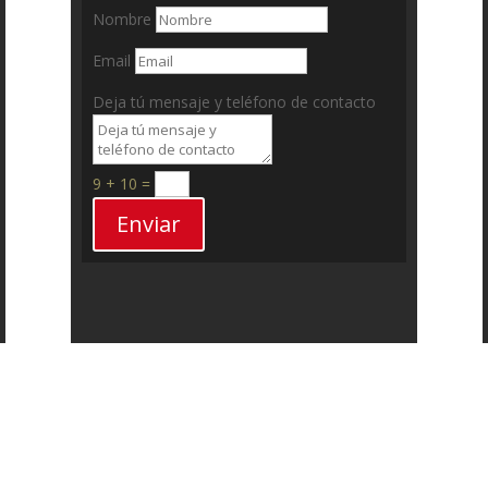
Nombre
Email
Deja tú mensaje y teléfono de contacto
9 + 10
=
Enviar
odos los Derechos Reservados © 2014-2020 FERROMINERA ORINOC
Panel