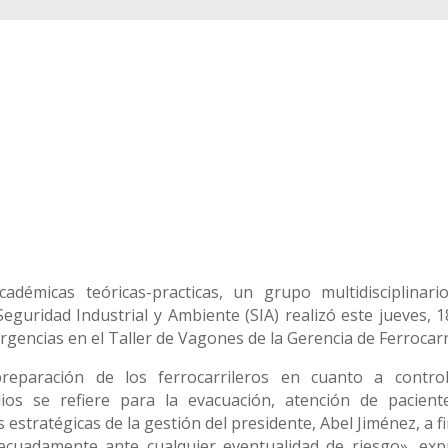
démicas teóricas-practicas, un grupo multidisciplinari
eguridad Industrial y Ambiente (SIA) realizó este jueves, 1
gencias en el Taller de Vagones de la Gerencia de Ferrocarri
reparación de los ferrocarrileros en cuanto a contro
ios se refiere para la evacuación, atención de pacient
 estratégicas de la gestión del presidente, Abel Jiménez, a f
cuadamente ante cualquier eventualidad de riesgo», exp