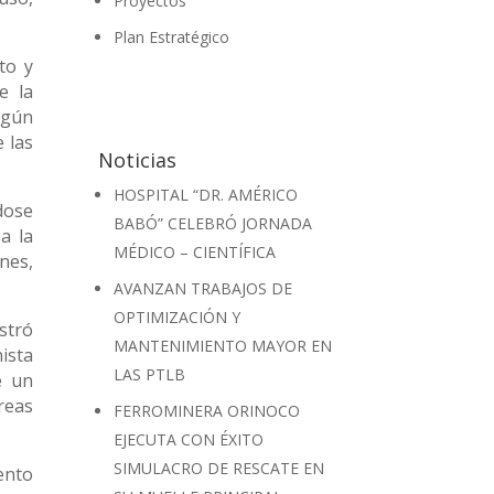
Proyectos
Plan Estratégico
to y
e la
lgún
 las
Noticias
HOSPITAL “DR. AMÉRICO
dose
BABÓ” CELEBRÓ JORNADA
a la
MÉDICO – CIENTÍFICA
ones,
AVANZAN TRABAJOS DE
OPTIMIZACIÓN Y
stró
MANTENIMIENTO MAYOR EN
ista
LAS PTLB
e un
reas
FERROMINERA ORINOCO
EJECUTA CON ÉXITO
SIMULACRO DE RESCATE EN
ento