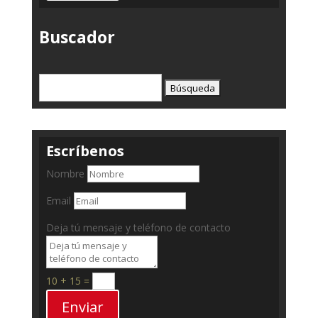
Buscador
Buscar:
Escríbenos
Nombre
Email
Deja tú mensaje y teléfono de contacto
10 + 15
=
Enviar