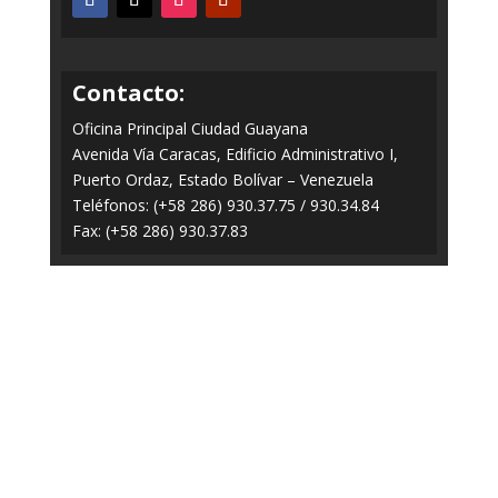
Contacto:
Oficina Principal Ciudad Guayana
Avenida Vía Caracas, Edificio Administrativo I,
Puerto Ordaz, Estado Bolívar – Venezuela
Teléfonos: (+58 286) 930.37.75 / 930.34.84
Fax: (+58 286) 930.37.83
Todos los Derechos Reservados © 2014-2020
FERROMINERA ORINOCO.
Panel