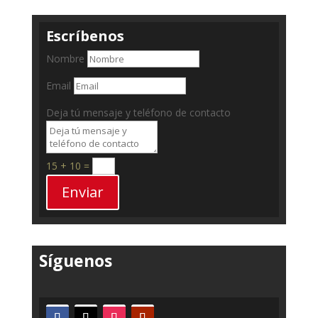
Escríbenos
Nombre
Email
Deja tú mensaje y teléfono de contacto
15 + 10
=
Enviar
Síguenos