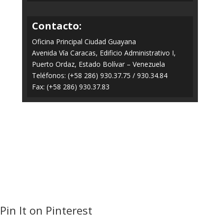
Contacto:
Oficina Principal Ciudad Guayana
Avenida Vía Caracas, Edificio Administrativo I,
Puerto Ordaz, Estado Bolívar – Venezuela
Teléfonos: (+58 286) 930.37.75 / 930.34.84
Fax: (+58 286) 930.37.83
Todos los Derechos Reservados © 2014-2020
FERROMINERA ORINOCO.
Panel
Pin It on Pinterest