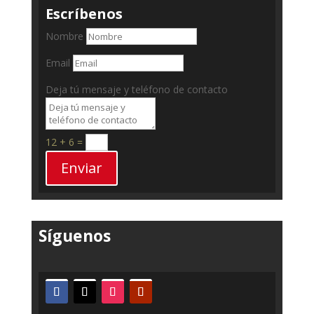
Escríbenos
Nombre
Email
Deja tú mensaje y teléfono de contacto
12 + 6
=
Enviar
Síguenos