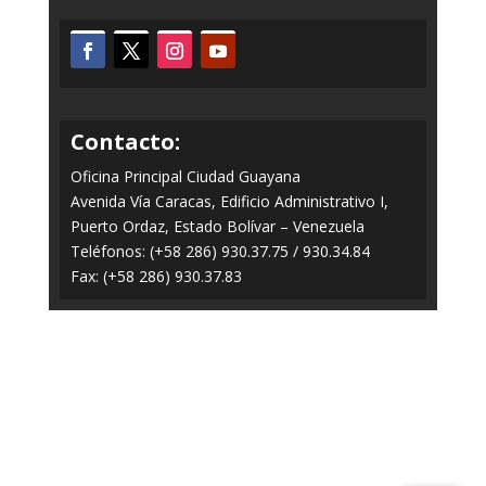
Contacto:
Oficina Principal Ciudad Guayana
Avenida Vía Caracas, Edificio Administrativo I,
Puerto Ordaz, Estado Bolívar – Venezuela
Teléfonos: (+58 286) 930.37.75 / 930.34.84
Fax: (+58 286) 930.37.83
Todos los Derechos Reservados © 2014-2020
FERROMINERA ORINOCO.
Panel