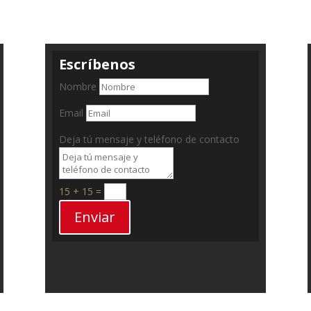
Escríbenos
Nombre
Email
Deja tú mensaje y teléfono de contacto
15 + 15
=
Enviar