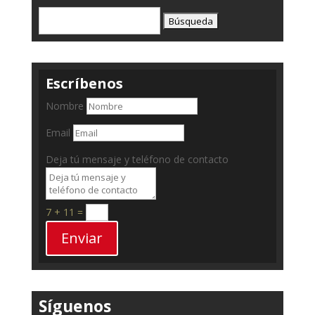
Buscar:
Escríbenos
Nombre
Email
Deja tú mensaje y teléfono de contacto
7 + 11
=
Enviar
Síguenos