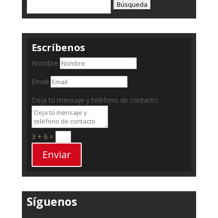
Escríbenos
Nombre
Email
Deja tú mensaje y teléfono de contacto
3 + 6
=
Enviar
Síguenos