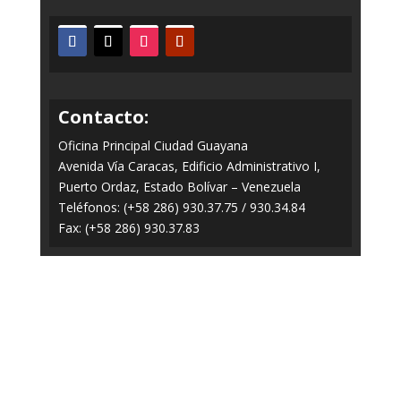
Contacto:
Oficina Principal Ciudad Guayana
Avenida Vía Caracas, Edificio Administrativo I,
Puerto Ordaz, Estado Bolívar – Venezuela
Teléfonos: (+58 286) 930.37.75 / 930.34.84
Fax: (+58 286) 930.37.83
Todos los Derechos Reservados © 2014-2020
FERROMINERA ORINOCO.
Panel