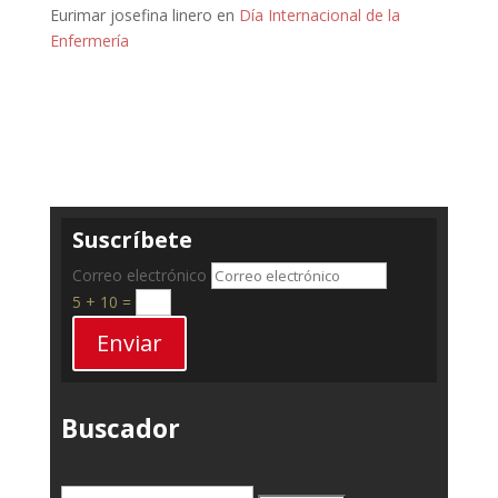
Eurimar josefina linero
en
Día Internacional de la
Enfermería
Suscríbete
Correo electrónico
5 + 10
=
Enviar
Buscador
Buscar: