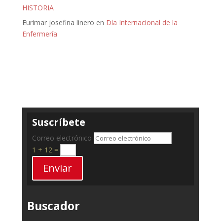
HISTORIA
Eurimar josefina linero
en
Día Internacional de la
Enfermería
Suscríbete
Correo electrónico
1 + 12
=
Enviar
Buscador