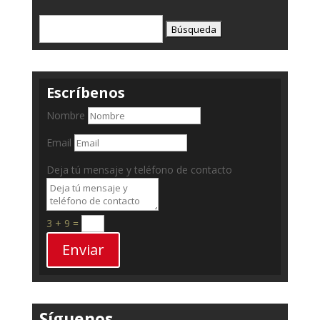
Buscar:
Escríbenos
Nombre
Email
Deja tú mensaje y teléfono de contacto
3 + 9
=
Enviar
Síguenos